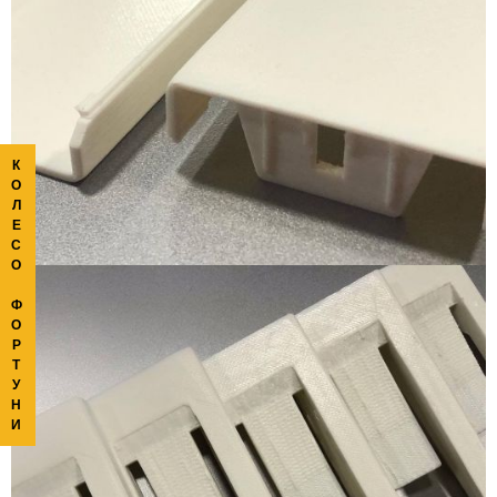
К
О
Л
Е
С
О
Ф
О
Р
Т
У
Н
И